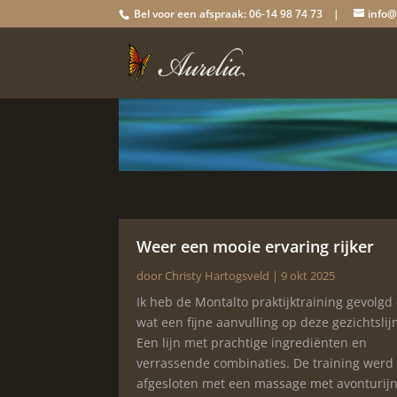
Bel voor een afspraak: 06-14 98 74 73 |
info@
Weer een mooie ervaring rijker
door
Christy Hartogsveld
|
9 okt 2025
Ik heb de Montalto praktijktraining gevolgd
wat een fijne aanvulling op deze gezichtslij
Een lijn met prachtige ingrediënten en
verrassende combinaties. De training werd
afgesloten met een massage met avonturij