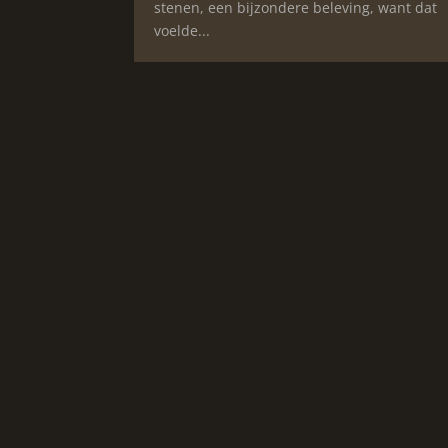
stenen, een bijzondere beleving, want dat
voelde...