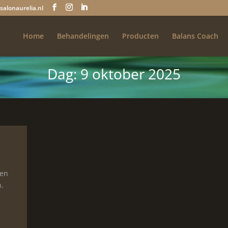
salonaurelia.nl
Home
Behandelingen
Producten
Balans Coach
Dag:
9 oktober 2025
 en
n.
n