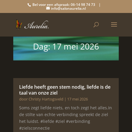
Bel voor een afspraak: 06-14 98 74 73 |
info@salonaurelia.nl
Dag:
17 mei 2026
Liefde heeft geen stem nodig, liefde is de
taal van onze ziel
door
Christy Hartogsveld
|
17 mei 2026
Soms zegt liefde niets, en toch zegt het alles.In
de stilte van echte verbinding spreekt de ziel
het luidst. #liefde #ziel #verbinding
#zielsconnectie