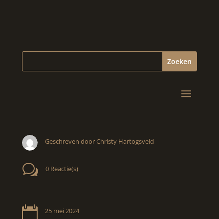
Geschreven door Christy Hartogsveld
w
0 Reactie(s)

25 mei 2024