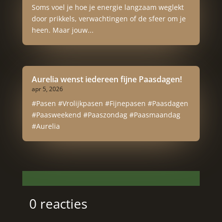
Soms voel je hoe je energie langzaam weglekt
door prikkels, verwachtingen of de sfeer om je
heen. Maar jouw...
Aurelia wenst iedereen fijne Paasdagen!
apr 5, 2026
#Pasen #Vrolijkpasen #Fijnepasen #Paasdagen
#Paasweekend #Paaszondag #Paasmaandag
#Aurelia
0 reacties