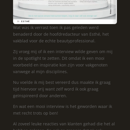
Wat was ik verrast toen ik pas geleden werd
benaderd door de hoofdredacteur van Esthé, het
vakblad voor de echte beautyprofessional.
Zij vroeg mij of ik een interview wilde geven om mij
in de spotlight te zetten. Dit omdat ik een mooi
voorbeeld en inspiratie kon zijn voor vakgenoten
vanwege al mijn disciplines.
Nu voelde ik mij best vereerd dus maakte ik graag
tijd hiervoor vrij want zelf word ik ook graag
geïnspireerd door anderen.
En wat een mooi interview is het geworden waar ik
met recht trots op ben!
Al zoveel leuke reacties van klanten gehad die het al