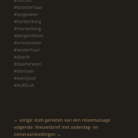
#sibculo
#kloosterhaar
#langeveen
#hardenberg
#marienberg
#bergentheim
#vriezenveen
#westerhaar
#daarle
#daarlerveen
#denham
#overijssel
#AURELIA
←
vorige: Kom genieten van een relaxmassage
volgende: Nieuwsbrief met vaderdag- en
zomeraanbiedingen
→