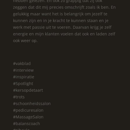
hebben gelezen. En ook zo grappig dat zij ook
zeggen dat dit mij precies omschrijft zoals ik ben. En
gelukkig maar want het is belangrijk om jezelf te
kunnen zijn en in je kracht te kunnen staan en je
werk met passie uit te voeren. Daarvan krijg je zelf
energie en mijn klanten voelen dat ook en laden zelf
ook weer op.
#vakblad
#interview
#inspiratie
#Spotlight
#kersopdetaart
#trots
#schoonheidssalon
#pedicuresalon
#MassageSalon
#balanscoach