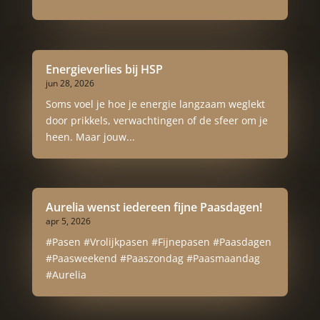
Energieverlies bij HSP
jun 28, 2026
Soms voel je hoe je energie langzaam weglekt
door prikkels, verwachtingen of de sfeer om je
heen. Maar jouw...
Aurelia wenst iedereen fijne Paasdagen!
apr 5, 2026
#Pasen #Vrolijkpasen #Fijnepasen #Paasdagen
#Paasweekend #Paaszondag #Paasmaandag
#Aurelia