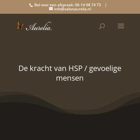
Bel voor een afspraak: 06-14 98 74 73 |
info@salonaurelia.nl
De kracht van HSP / gevoelige
mensen