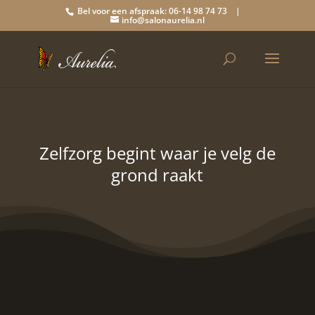
Bel voor een afspraak: 06-14 98 74 73 |
info@salonaurelia.nl
Zelfzorg begint waar je velg de
grond raakt