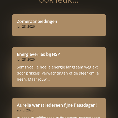
Zomeraanbiedingen
jun 28, 2026
Energieverlies bij HSP
jun 28, 2026
Soms voel je hoe je energie langzaam weglekt
door prikkels, verwachtingen of de sfeer om je
heen. Maar jouw...
Aurelia wenst iedereen fijne Paasdagen!
apr 5, 2026
#Pasen #Vrolijkpasen #Fijnepasen #Paasdagen