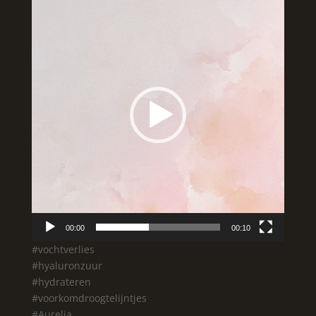
00:00
00:10
#vochtverlies
#hyaluronzuur
#hydrateren
#voorkomdroogtelijntjes
#Aurelia