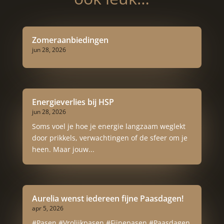
Zomeraanbiedingen
jun 28, 2026
Energieverlies bij HSP
jun 28, 2026
Soms voel je hoe je energie langzaam weglekt
door prikkels, verwachtingen of de sfeer om je
heen. Maar jouw...
Aurelia wenst iedereen fijne Paasdagen!
apr 5, 2026
#Pasen #Vrolijkpasen #Fijnepasen #Paasdagen