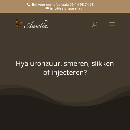
Bel voor een afspraak: 06-14 98 74 73 |
info@salonaurelia.nl
Hyaluronzuur, smeren, slikken
of injecteren?