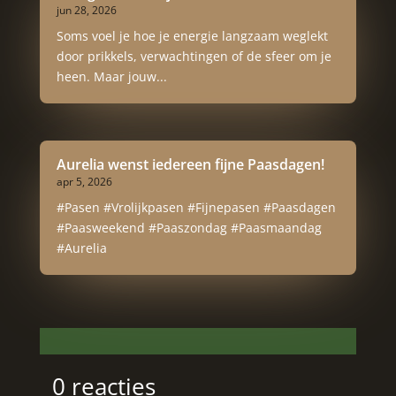
jun 28, 2026
Soms voel je hoe je energie langzaam weglekt
door prikkels, verwachtingen of de sfeer om je
heen. Maar jouw...
Aurelia wenst iedereen fijne Paasdagen!
apr 5, 2026
#Pasen #Vrolijkpasen #Fijnepasen #Paasdagen
#Paasweekend #Paaszondag #Paasmaandag
#Aurelia
0 reacties