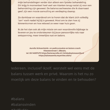
Iedereen, inclusief ikzelf, worstelt wel eens met de
balans tussen werk en privé. Waarom is het nu zo
moeilijk om deze balans te vinden en te behouden?
#balans
#balansvinden