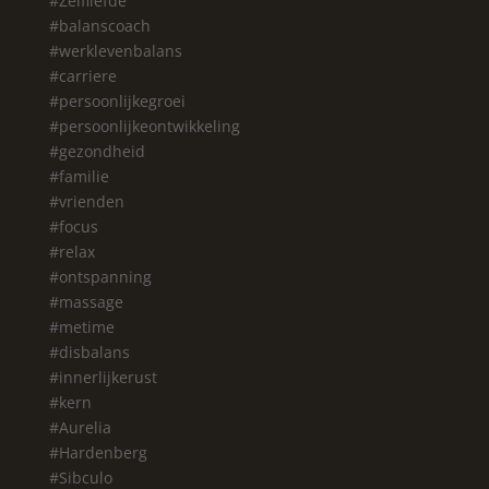
#Zelfliefde
#balanscoach
#werklevenbalans
#carriere
#persoonlijkegroei
#persoonlijkeontwikkeling
#gezondheid
#familie
#vrienden
#focus
#relax
#ontspanning
#massage
#metime
#disbalans
#innerlijkerust
#kern
#Aurelia
#Hardenberg
#Sibculo