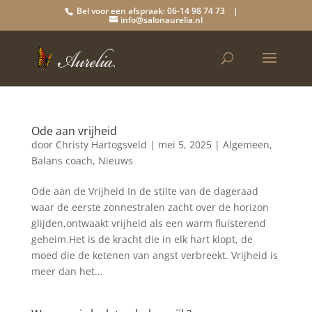
Bel voor een afspraak: 06-14 98 74 73 |
info@salonaurelia.nl
Ode aan vrijheid
door
Christy Hartogsveld
|
mei 5, 2025
|
Algemeen
,
Balans coach
,
Nieuws
Ode aan de Vrijheid In de stilte van de dageraad
waar de eerste zonnestralen zacht over de horizon
glijden,ontwaakt vrijheid als een warm fluisterend
geheim.Het is de kracht die in elk hart klopt, de
moed die de ketenen van angst verbreekt. Vrijheid is
meer dan het...