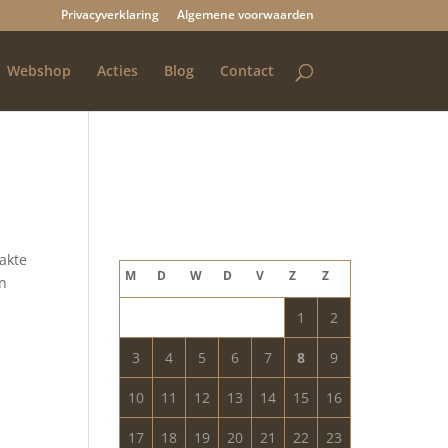
Privacyverklaring
Algemene voorwaarden
Webshop
Acties
Blog
Contact
Blog archief
augustus 2026
akte
M
D
W
D
V
Z
Z
an
1
2
3
4
5
6
7
8
9
10
11
12
13
14
15
16
17
18
19
20
21
22
23