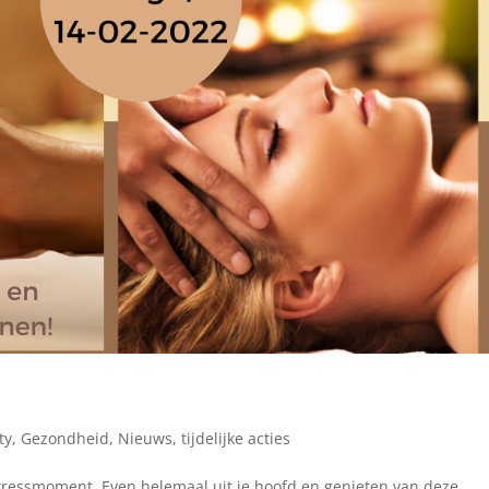
ty
,
Gezondheid
,
Nieuws
,
tijdelijke acties
stressmoment. Even helemaal uit je hoofd en genieten van deze