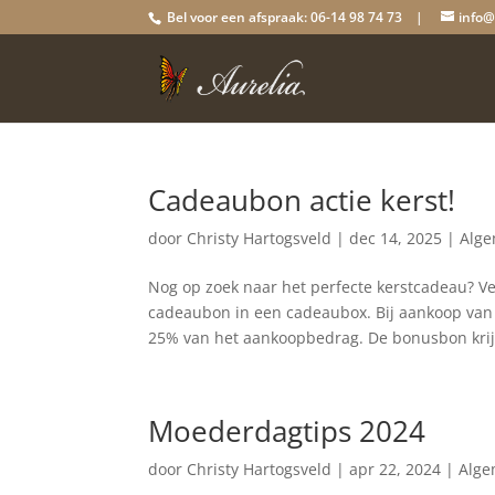
Bel voor een afspraak: 06-14 98 74 73 |
info@
Cadeaubon actie kerst!
door
Christy Hartogsveld
|
dec 14, 2025
|
Alg
Nog op zoek naar het perfecte kerstcadeau? V
cadeaubon in een cadeaubox. Bij aankoop van
25% van het aankoopbedrag. De bonusbon krijg
Moederdagtips 2024
door
Christy Hartogsveld
|
apr 22, 2024
|
Alg