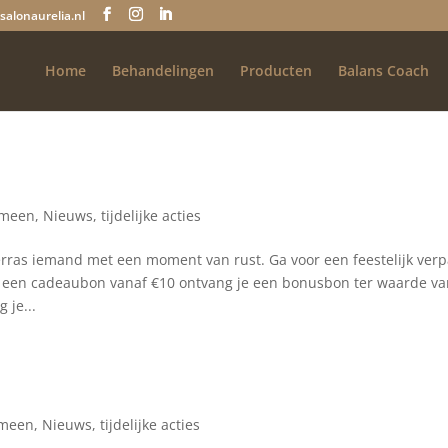
salonaurelia.nl
Home
Behandelingen
Producten
Balans Coach
emeen
,
Nieuws
,
tijdelijke acties
erras iemand met een moment van rust. Ga voor een feestelijk verp
 een cadeaubon vanaf €10 ontvang je een bonusbon ter waarde v
 je...
emeen
,
Nieuws
,
tijdelijke acties