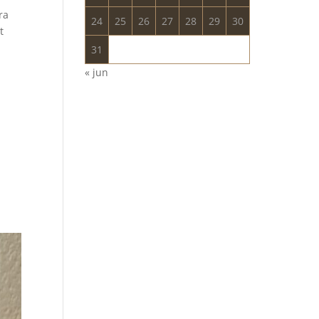
ra
24
25
26
27
28
29
30
t
31
« jun