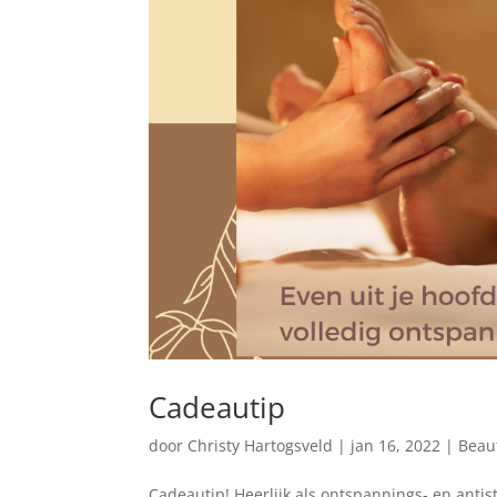
Cadeautip
door
Christy Hartogsveld
|
jan 16, 2022
|
Beau
Cadeautip! Heerlijk als ontspannings- en anti