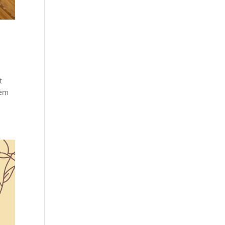
t
eem