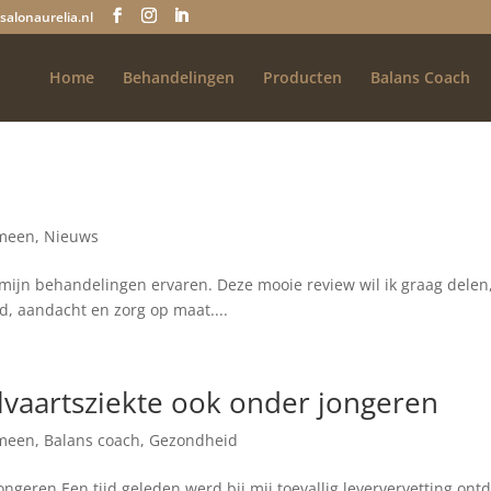
salonaurelia.nl
Home
Behandelingen
Producten
Balans Coach
meen
,
Nieuws
n mijn behandelingen ervaren. Deze mooie review wil ik graag delen
jd, aandacht en zorg op maat....
lvaartsziekte ook onder jongeren
meen
,
Balans coach
,
Gezondheid
jongeren Een tijd geleden werd bij mij toevallig leververvetting ont