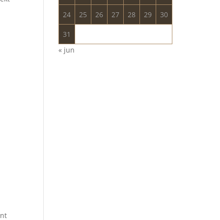
24
25
26
27
28
29
30
31
« jun
int