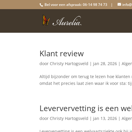
Bel voor een afspraak: 06-14 98 74 73 |
info@
Klant review
door
Christy Hartogsveld
|
jan 28, 2026
|
Alge
Altijd bijzonder om terug te lezen hoe klante
omdat het precies laat zien waar ik voor sta: ti
Leververvetting is een we
door
Christy Hartogsveld
|
jan 13, 2026
|
Alge
Leververvetting is een welvaartsziekte ook bij 