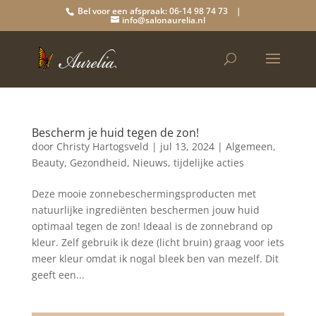
Bel voor een afspraak: 06-14 98 74 73 |
info@salonaurelia.nl
Bescherm je huid tegen de zon!
door
Christy Hartogsveld
|
jul 13, 2024
|
Algemeen
,
Beauty
,
Gezondheid
,
Nieuws
,
tijdelijke acties
Deze mooie zonnebeschermingsproducten met
natuurlijke ingrediënten beschermen jouw huid
optimaal tegen de zon! Ideaal is de zonnebrand op
kleur. Zelf gebruik ik deze (licht bruin) graag voor iets
meer kleur omdat ik nogal bleek ben van mezelf. Dit
geeft een...