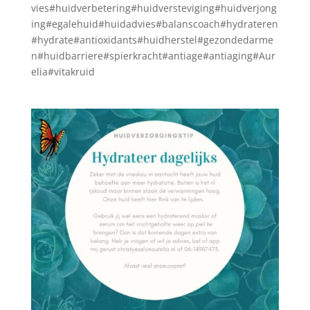
vies#huidverbetering#huidversteviging#huidverjong
ing#egalehuid#huidadvies#balanscoach#hydrateren
#hydrate#antioxidants#huidherstel#gezondedarme
n#huidbarriere#spierkracht#antiage#antiaging#Aur
elia#vitakruid