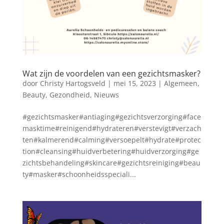
Wat zijn de voordelen van een gezichtsmasker?
door
Christy Hartogsveld
|
mei 15, 2023
|
Algemeen
,
Beauty
,
Gezondheid
,
Nieuws
#gezichtsmasker#antiaging#gezichtsverzorging#face
masktime#reinigend#hydrateren#verstevigt#verzach
ten#kalmerend#calming#versoepelt#hydrate#protec
tion#cleansing#huidverbetering#huidverzorging#ge
zichtsbehandeling#skincare#gezichtsreiniging#beau
ty#masker#schoonheidsspeciali...