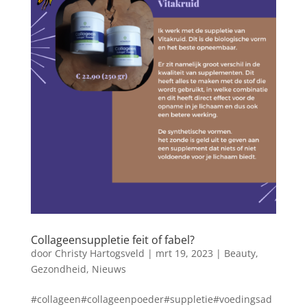
Collageensuppletie feit of fabel?
door
Christy Hartogsveld
|
mrt 19, 2023
|
Beauty
,
Gezondheid
,
Nieuws
#collageen#collageenpoeder#suppletie#voedingsad