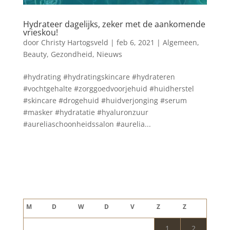
Hydrateer dagelijks, zeker met de aankomende
vrieskou!
door
Christy Hartogsveld
|
feb 6, 2021
|
Algemeen
,
Beauty
,
Gezondheid
,
Nieuws
#hydrating #hydratingskincare #hydrateren
#vochtgehalte #zorggoedvoorjehuid #huidherstel
#skincare #drogehuid #huidverjonging #serum
#masker #hydratatie #hyaluronzuur
#aureliaschoonheidssalon #aurelia...
Blog archief
augustus 2026
M
D
W
D
V
Z
Z
1
2