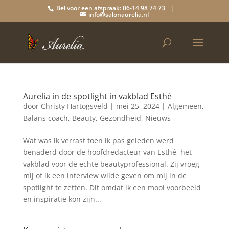
Bel voor een afspraak: 06-14 98 74 73 |
info@salonaurelia.nl
Aurelia in de spotlight in vakblad Esthé
door
Christy Hartogsveld
|
mei 25, 2024
|
Algemeen
,
Balans coach
,
Beauty
,
Gezondheid
,
Nieuws
Wat was ik verrast toen ik pas geleden werd
benaderd door de hoofdredacteur van Esthé, het
vakblad voor de echte beautyprofessional. Zij vroeg
mij of ik een interview wilde geven om mij in de
spotlight te zetten. Dit omdat ik een mooi voorbeeld
en inspiratie kon zijn...