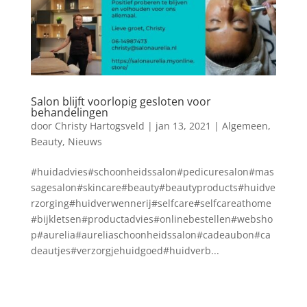
Salon blijft voorlopig gesloten voor
behandelingen
door
Christy Hartogsveld
|
jan 13, 2021
|
Algemeen
,
Beauty
,
Nieuws
#huidadvies#schoonheidssalon#pedicuresalon#mas
sagesalon#skincare#beauty#beautyproducts#huidve
rzorging#huidverwennerij#selfcare#selfcareathome
#bijkletsen#productadvies#onlinebestellen#websho
p#aurelia#aureliaschoonheidssalon#cadeaubon#ca
deautjes#verzorgjehuidgoed#huidverb...
Blog archief