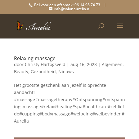
Bel voor een afspraak: 06-14 98 74 73 |
info@salonaurelia.nl
Relaxing massage
door
Christy Hartogsveld
|
aug 16, 2023
|
Algemeen
,
Beauty
,
Gezondheid
,
Nieuws
Het grootste geschenk aan jezelf is oprechte
aandacht!
#massage#massagetherapy#Ontspanning#ontspann
ingsmassage#relax#healing#spa#healthcare#zelflief
de#cupping#bodymassage#welbeing#welbevinden#
Aurelia