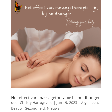
Het effect van massagetherapie bij huidhonger
door
Christy Hartogsveld
|
jun 19, 2023
|
Algemeen
,
Beauty
,
Gezondheid
,
Nieuws