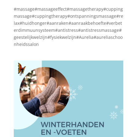
#massage#massageeffect#massagetherapy#cupping
massage#cuppingtherapy#ontspanningsmassage#re
lax#huidhonger#aanraken#aanraakbehoefte#verbet
erdimmuunsysteem#antistress#antistressmassage#
geestelijkwelzijn#fysiekwelzijn#Aurelia#aureliaschoo
nheidssalon