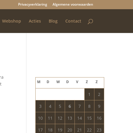
Privacyverklaring
Algemene voorwaarden
Webshop
Acties
Blog
Contact
Blog archief
augustus 2026
ra
M
D
W
D
V
Z
Z
t
1
2
3
4
5
6
7
8
9
10
11
12
13
14
15
16
17
18
19
20
21
22
23