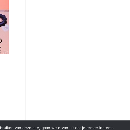
bruiken van deze site, gaan we ervan uit dat je ermee instemt.