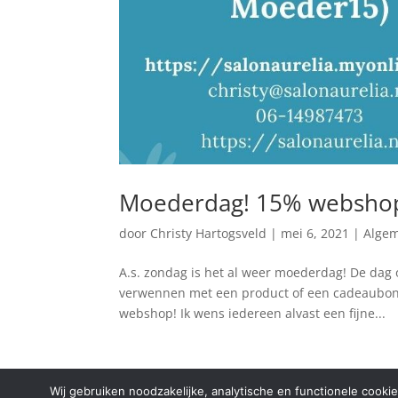
Moederdag! 15% webshop
door
Christy Hartogsveld
|
mei 6, 2021
|
Alge
A.s. zondag is het al weer moederdag! De dag 
verwennen met een product of een cadeaubon v
webshop! Ik wens iedereen alvast een fijne...
Wij gebruiken noodzakelijke, analytische en functionele cooki