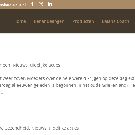
salonaurelia.nl
Home
Behandelingen
Producten
Balans Coach
emeen
,
Nieuws
,
tijdelijke acties
t weer zover. Moeders over de hele wereld krijgen op deze dag ext
erdag al eeuwen geleden is begonnen in het oude Griekenland? He
..
y
,
Gezondheid
,
Nieuws
,
tijdelijke acties