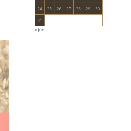
24
25
26
27
28
29
30
31
« jun