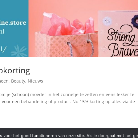
korting
meen
,
Beauty
,
Nieuws
om je (schoon) moeder in het zonnetje te zetten en eens lekker te
oor een behandeling of product. Nu 15% korting op alles via de
es voor het goed functioneren van onze site. Als je doorgaat met het ge