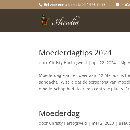
Bel voor een afspraak: 06-14 98 74 73 |
info@
Moederdagtips 2024
door
Christy Hartogsveld
|
apr 22, 2024
|
Alg
Moederdag komt er weer aan. 12 Mei a.s. is he
aandacht. Wist je dat de oorsprong van moed
moederschap had daar een centrale plaats. Er.
Moederdag
door
Christy Hartogsveld
|
mei 2, 2023
|
Beaut