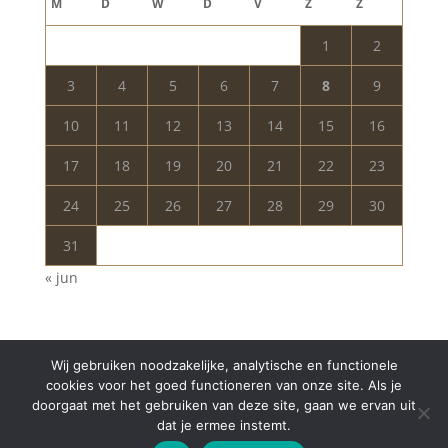
M
D
W
D
V
Z
Z
1
2
3
4
5
6
7
8
9
10
11
12
13
14
15
16
17
18
19
20
21
22
23
24
25
26
27
28
29
30
31
« jun
Wij gebruiken noodzakelijke, analytische en functionele
cookies voor het goed functioneren van onze site. Als je
doorgaat met het gebruiken van deze site, gaan we ervan uit
dat je ermee instemt.
Copyright © 2024 Aurelia Schoonheidssalon | All