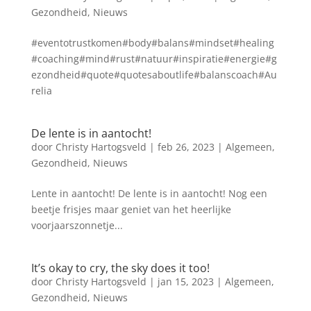
Gezondheid
,
Nieuws
#eventotrustkomen#body#balans#mindset#healing
#coaching#mind#rust#natuur#inspiratie#energie#g
ezondheid#quote#quotesaboutlife#balanscoach#Au
relia
De lente is in aantocht!
door
Christy Hartogsveld
|
feb 26, 2023
|
Algemeen
,
Gezondheid
,
Nieuws
Lente in aantocht! De lente is in aantocht! Nog een
beetje frisjes maar geniet van het heerlijke
voorjaarszonnetje...
It’s okay to cry, the sky does it too!
door
Christy Hartogsveld
|
jan 15, 2023
|
Algemeen
,
Gezondheid
,
Nieuws