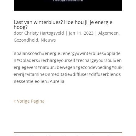
Last van winterblues? Hoe hou jij je energie
hoog?
door
Christy Hartogsveld
|
jan 11, 2023
|
Algemeen
,
Gezondheid
,
Nieuws
#balanscoach#energie#energy#winterblues#oplade
n#Opladers#rechargeyourself#rechargeyoursoul#en
ergiegevers#natuur#bewegen#gezondevoeding#suik
ervrij#vitamineD#meditatie#diffuser#diffuserblends
#essentieleolien#Aurelia
« Vorige Pagina
Blog archief
augustus 2026