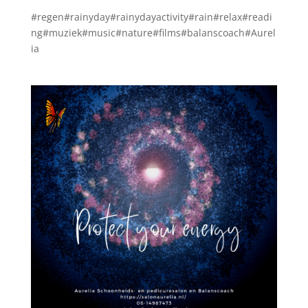
#regen#rainyday#rainydayactivity#rain#relax#readi
ng#muziek#music#nature#films#balanscoach#Aurel
ia