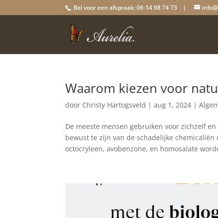
Bel voor een afspraak: 06-14 98 74 73 |
info@
Waarom kiezen voor natu
door
Christy Hartogsveld
|
aug 1, 2024
|
Alge
De meeste mensen gebruiken voor zichzelf en
bewust te zijn van de schadelijke chemicaliën 
octocryleen, avobenzone, en homosalate worde