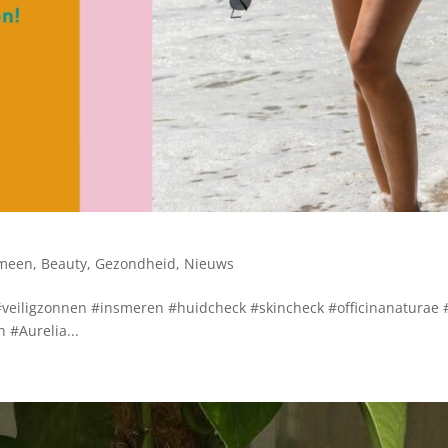
meen
,
Beauty
,
Gezondheid
,
Nieuws
iligzonnen #insmeren #huidcheck #skincheck #officinanaturae 
 #Aurelia...