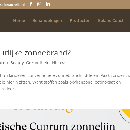
salonaurelia.nl
Home
Behandelingen
Producten
Balans Coach
urlijke zonnebrand?
meen
,
Beauty
,
Gezondheid
,
Nieuws
 hun kinderen conventionele zonnebrandmiddelen. Vaak zonder zi
die hierin zitten. Want stoffen zoals oxybenzone, octinoxaat en
n door...