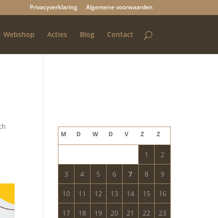
Privacyverklaring
Algemene voorwaarden
Webshop
Acties
Blog
Contact
Blog archief
augustus 2026
ch
M
D
W
D
V
Z
Z
1
2
3
4
5
6
7
8
9
10
11
12
13
14
15
16
17
18
19
20
21
22
23