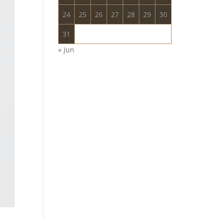
24
25
26
27
28
29
30
31
« jun