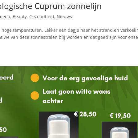
ologische Cuprum zonnelijn
meen
,
Beauty
,
Gezondheid
,
Nieuws
hoge temperaturen. Lekker een dagje naar het strand en verkoeli
at we van deze zonnestralen blij worden en dat goed zijn voor onz