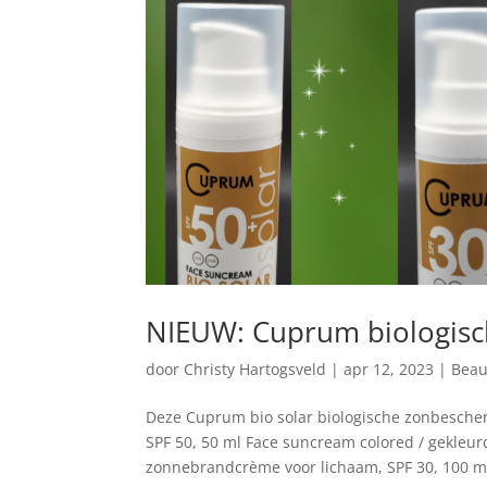
NIEUW: Cuprum biologis
door
Christy Hartogsveld
|
apr 12, 2023
|
Beau
Deze Cuprum bio solar biologische zonbescher
SPF 50, 50 ml Face suncream colored / gekleu
zonnebrandcrème voor lichaam, SPF 30, 100 ml