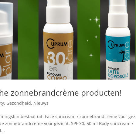
che zonnebrandcrème producten!
ty
,
Gezondheid
,
Nieuws
mingslijn bestaat uit: Face suncream / zonnebrandcrème voor gezi
rde zonnebrandcrème voor gezicht, SPF 30, 50 ml Body suncream /
...