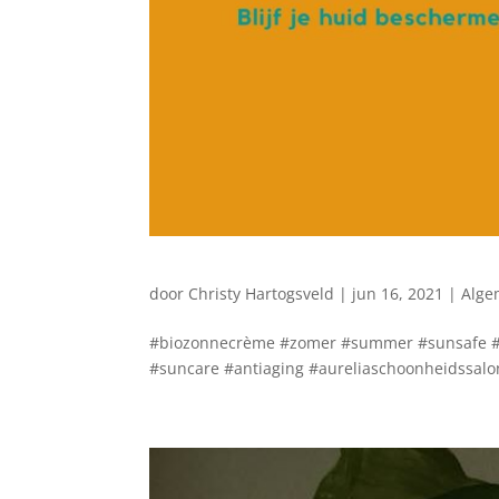
door
Christy Hartogsveld
|
jun 16, 2021
|
Alge
#biozonnecrème #zomer #summer #sunsafe #ve
#suncare #antiaging #aureliaschoonheidssalon