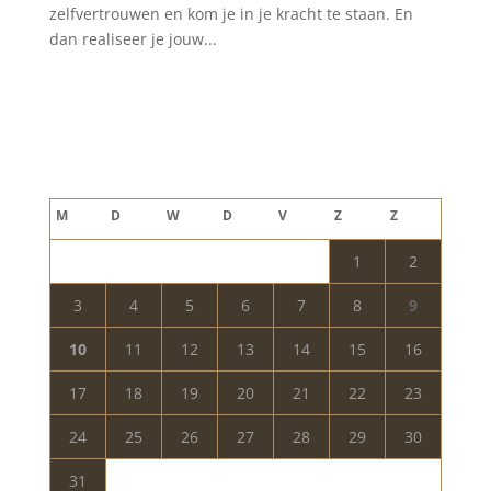
zelfvertrouwen en kom je in je kracht te staan. En
dan realiseer je jouw...
Blog archief
augustus 2026
M
D
W
D
V
Z
Z
1
2
3
4
5
6
7
8
9
10
11
12
13
14
15
16
17
18
19
20
21
22
23
24
25
26
27
28
29
30
31