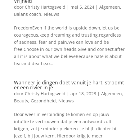
Vrijheid
door
Christy Hartogsveld
|
mei 5, 2024
|
Algemeen
,
Balans coach
,
Nieuws
FreedomEven if the world is upside down,let us be
courageous,keep dreaming and trusting,regardless
of sadness, fear and pain.We can love and be
free,Choose in our own heads,Give and connect,after
all it is about what we believeBecause hate is about
fearand death,so...
Wanneer je dingen doet vanuit je hart, stroomt
er een rivier in je
door
Christy Hartogsveld
|
apr 18, 2023
|
Algemeen
,
Beauty
,
Gezondheid
,
Nieuws
Door weer in verbinding te komen en op jouw
intuïtie te vertrouwen dat je een antwoord zult
krijgen, zul je minder piekeren. Je blijft dichter bij
jezelf, bij jouw kern. Hierdoor krijg je meer