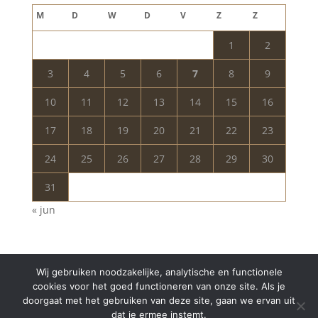
M
D
W
D
V
Z
Z
1
2
3
4
5
6
7
8
9
10
11
12
13
14
15
16
17
18
19
20
21
22
23
24
25
26
27
28
29
30
31
« jun
Wij gebruiken noodzakelijke, analytische en functionele
cookies voor het goed functioneren van onze site. Als je
doorgaat met het gebruiken van deze site, gaan we ervan uit
dat je ermee instemt.