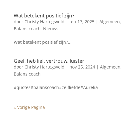
Wat betekent positief zijn?
door
Christy Hartogsveld
|
feb 17, 2025
|
Algemeen
,
Balans coach
,
Nieuws
Wat betekent positief zijn?...
Geef, heb lief, vertrouw, luister
door
Christy Hartogsveld
|
nov 25, 2024
|
Algemeen
,
Balans coach
#quotes#balanscoach#zelfliefde#Aurelia
« Vorige Pagina
Blog archief
augustus 2026