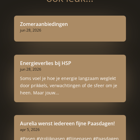
Zomeraanbiedingen
jun 28, 2026
Energieverlies bij HSP
jun 28, 2026
Soms voel je hoe je energie langzaam weglekt
door prikkels, verwachtingen of de sfeer om je
heen. Maar jouw...
Aurelia wenst iedereen fijne Paasdagen!
apr 5, 2026
#Pasen #Vrolijkpasen #Fijnepasen #Paasdagen