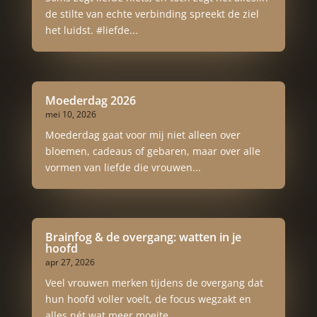
de stilte van echte verbinding spreekt de ziel
het luidst. #liefde...
Moederdag 2026
mei 10, 2026
Moederdag gaat voor mij niet alleen over
bloemen, cadeaus of gebaren, maar over alle
vormen van liefde die vrouwen...
Brainfog & de overgang: watten in je
hoofd
apr 27, 2026
Veel vrouwen merken tijdens de overgang dat
hun hoofd voller voelt, de focus wegzakt en
alles nét wat meer moeite...