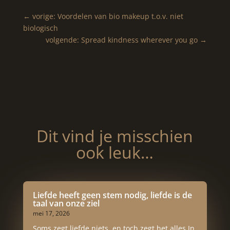
←
vorige: Voordelen van bio makeup t.o.v. niet
biologisch
volgende: Spread kindness wherever you go
→
Dit vind je misschien
ook leuk…
Liefde heeft geen stem nodig, liefde is de
taal van onze ziel
mei 17, 2026
Soms zegt liefde niets, en toch zegt het alles.In