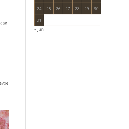
24
25
26
27
28
29
30
31
daag
« jun
evoe