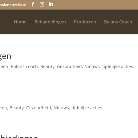
salonaurelia.nl
Home
Behandelingen
Producten
Balans Coach
gen
meen
,
Balans coach
,
Beauty
,
Gezondheid
,
Nieuws
,
tijdelijke acties
een
,
Beauty
,
Gezondheid
,
Nieuws
,
tijdelijke acties