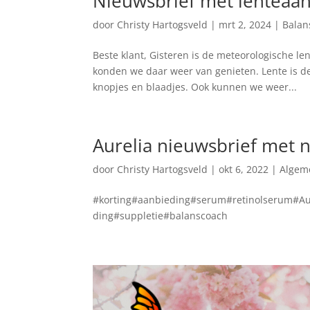
Nieuwsbrief met lenteaa
door
Christy Hartogsveld
|
mrt 2, 2024
|
Balan
Beste klant, Gisteren is de meteorologische l
konden we daar weer van genieten. Lente is de
knopjes en blaadjes. Ook kunnen we weer...
Aurelia nieuwsbrief met 
door
Christy Hartogsveld
|
okt 6, 2022
|
Algem
#korting#aanbieding#serum#retinolserum#Aur
ding#suppletie#balanscoach