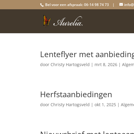
Bel voor een afspraak: 06-14 98 74 73 |
info@
Lenteflyer met aanbiedin
door
Christy Hartogsveld
|
mrt 8, 2026
|
Alge
Herfstaanbiedingen
door
Christy Hartogsveld
|
okt 1, 2025
|
Algem