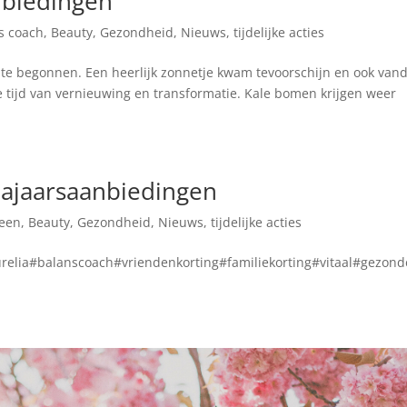
nbiedingen
s coach
,
Beauty
,
Gezondheid
,
Nieuws
,
tijdelijke acties
ente begonnen. Een heerlijk zonnetje kwam tevoorschijn en ook van
 tijd van vernieuwing en transformatie. Kale bomen krijgen weer
najaarsaanbiedingen
een
,
Beauty
,
Gezondheid
,
Nieuws
,
tijdelijke acties
elia#balanscoach#vriendenkorting#familiekorting#vitaal#gezond