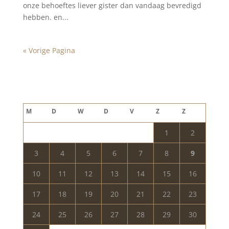
onze behoeftes liever gister dan vandaag bevredigd
hebben. en...
« Vorige Pagina
Blog archief
augustus 2026
M
D
W
D
V
Z
Z
1
2
3
4
5
6
7
8
9
10
11
12
13
14
15
16
17
18
19
20
21
22
23
24
25
26
27
28
29
30