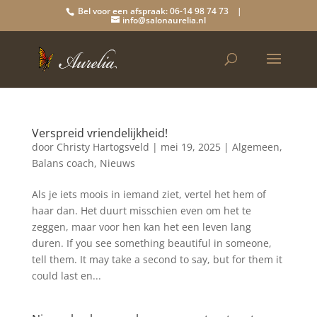
Bel voor een afspraak: 06-14 98 74 73 |
info@salonaurelia.nl
Verspreid vriendelijkheid!
door
Christy Hartogsveld
|
mei 19, 2025
|
Algemeen
,
Balans coach
,
Nieuws
Als je iets moois in iemand ziet, vertel het hem of
haar dan. Het duurt misschien even om het te
zeggen, maar voor hen kan het een leven lang
duren. If you see something beautiful in someone,
tell them. It may take a second to say, but for them it
could last en...