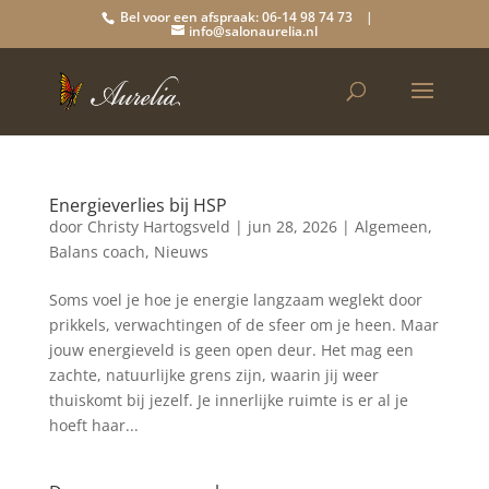
Bel voor een afspraak: 06-14 98 74 73 |
info@salonaurelia.nl
Energieverlies bij HSP
door
Christy Hartogsveld
|
jun 28, 2026
|
Algemeen
,
Balans coach
,
Nieuws
Soms voel je hoe je energie langzaam weglekt door
prikkels, verwachtingen of de sfeer om je heen. Maar
jouw energieveld is geen open deur. Het mag een
zachte, natuurlijke grens zijn, waarin jij weer
thuiskomt bij jezelf. Je innerlijke ruimte is er al je
hoeft haar...