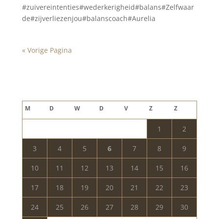
#zuivereintenties#wederkerigheid#balans#Zelfwaar
de#zijverliezenjou#balanscoach#Aurelia
« Vorige Pagina
Blog archief
augustus 2026
M
D
W
D
V
Z
Z
1
2
3
4
5
6
7
8
9
10
11
12
13
14
15
16
17
18
19
20
21
22
23
24
25
26
27
28
29
30