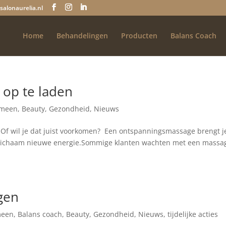
salonaurelia.nl
Home
Behandelingen
Producten
Balans Coach
 op te laden
emeen
,
Beauty
,
Gezondheid
,
Nieuws
? Of wil je dat juist voorkomen? Een ontspanningsmassage brengt j
 je lichaam nieuwe energie.Sommige klanten wachten met een massa
gen
meen
,
Balans coach
,
Beauty
,
Gezondheid
,
Nieuws
,
tijdelijke acties