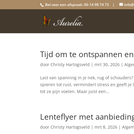
Bel voor een afspraak: 06-14 98 74 73 |
info@
Tijd om te ontspannen en
door
Christy Hartogsveld
|
mrt 30, 2026
|
Alg
Last van spanning in je nek, rug of schouders
spieren tot rust, vermindert stress en geeft
tot ze pijn voelen. Maar juist een...
Lenteflyer met aanbiedin
door
Christy Hartogsveld
|
mrt 8, 2026
|
Alge