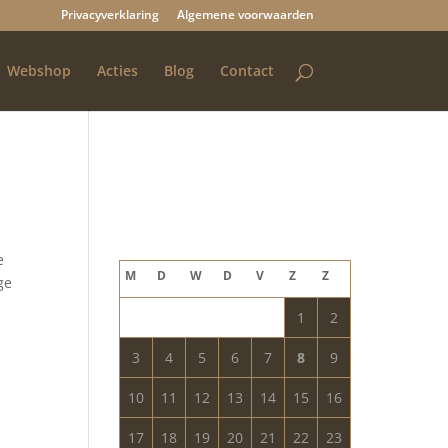
Privacyverklaring
Algemene voorwaarden
Webshop
Acties
Blog
Contact
Blog archief
augustus 2026
e
M
D
W
D
V
Z
Z
ge
1
2
3
4
5
6
7
8
9
10
11
12
13
14
15
16
17
18
19
20
21
22
23