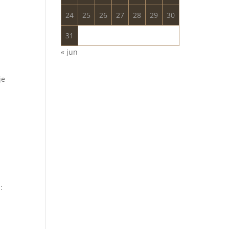
24
25
26
27
28
29
30
31
« jun
je
: