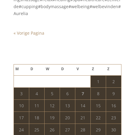
de#cupping#bodymassage#welbeing#welbevinden#
Aurelia
« Vorige Pagina
Blog archief
augustus 2026
M
D
W
D
V
Z
Z
1
2
3
4
5
6
7
8
9
10
11
12
13
14
15
16
17
18
19
20
21
22
23
24
25
26
27
28
29
30