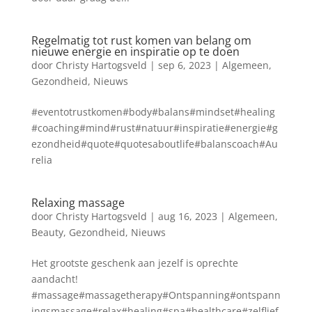
Regelmatig tot rust komen van belang om
nieuwe energie en inspiratie op te doen
door
Christy Hartogsveld
|
sep 6, 2023
|
Algemeen
,
Gezondheid
,
Nieuws
#eventotrustkomen#body#balans#mindset#healing
#coaching#mind#rust#natuur#inspiratie#energie#g
ezondheid#quote#quotesaboutlife#balanscoach#Au
relia
Relaxing massage
door
Christy Hartogsveld
|
aug 16, 2023
|
Algemeen
,
Beauty
,
Gezondheid
,
Nieuws
Het grootste geschenk aan jezelf is oprechte
aandacht!
#massage#massagetherapy#Ontspanning#ontspann
ingsmassage#relax#healing#spa#healthcare#zelflief