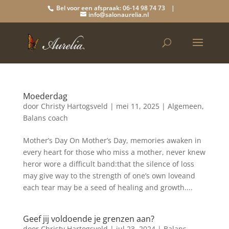
Bel voor een afspraak: 06-14 98 74 73 |
info@salonaurelia.nl
Moederdag
door
Christy Hartogsveld
|
mei 11, 2025
|
Algemeen
,
Balans coach
Mother’s Day On Mother’s Day, memories awaken in
every heart for those who miss a mother, never knew
heror wore a difficult band:that the silence of loss
may give way to the strength of one’s own loveand
each tear may be a seed of healing and growth....
Geef jij voldoende je grenzen aan?
door
Christy Hartogsveld
|
jul 23, 2024
|
Balans