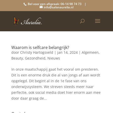
Bel voor een afspraak: 06-14 98 74 73 |
info@salonaurelia.nl
Waarom is selfcare belangrijk?
door
Christy Hartogsveld
|
jan 14, 2024
|
Algemeen
,
Beauty
,
Gezondheid
,
Nieuws
In onze maatschappij gaat het vooral om presteren.
Dit is een enorme druk die al van jongs af aan wordt
opgelegd. Dit begint al in de 1e fase van ons
onderwijssysteem. We streven steeds meer naar
perfectie, ook social media doet hier enorm aan mee
door daar graag de...