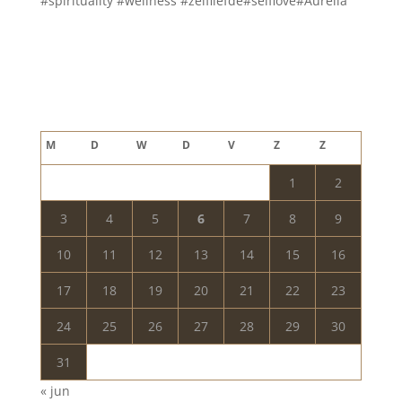
#spirituality #wellness #zelfliefde#selflove#Aurelia
Blog archief
augustus 2026
M
D
W
D
V
Z
Z
1
2
3
4
5
6
7
8
9
10
11
12
13
14
15
16
17
18
19
20
21
22
23
24
25
26
27
28
29
30
31
« jun