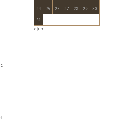
24
25
26
27
28
29
30
n
31
« jun
je
id