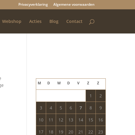
Privacyverklaring
Algemene voorwaarden
Webshop
Acties
Blog
Contact
Blog archief
augustus 2026
e
M
D
W
D
V
Z
Z
ge
1
2
3
4
5
6
7
8
9
10
11
12
13
14
15
16
17
18
19
20
21
22
23