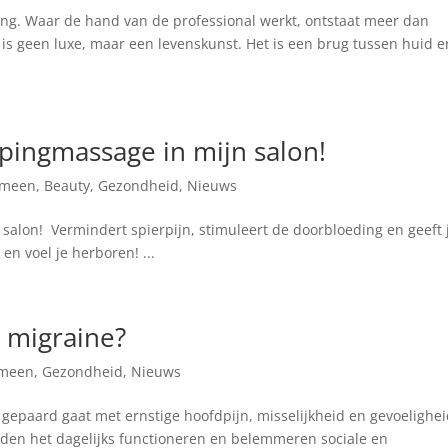
king. Waar de hand van de professional werkt, ontstaat meer dan
 is geen luxe, maar een levenskunst. Het is een brug tussen huid e
pingmassage in mijn salon!
emeen
,
Beauty
,
Gezondheid
,
Nieuws
alon! Vermindert spierpijn, stimuleert de doorbloeding en geeft 
en voel je herboren! ...
n migraine?
emeen
,
Gezondheid
,
Nieuws
gepaard gaat met ernstige hoofdpijn, misselijkheid en gevoelighe
eden het dagelijks functioneren en belemmeren sociale en