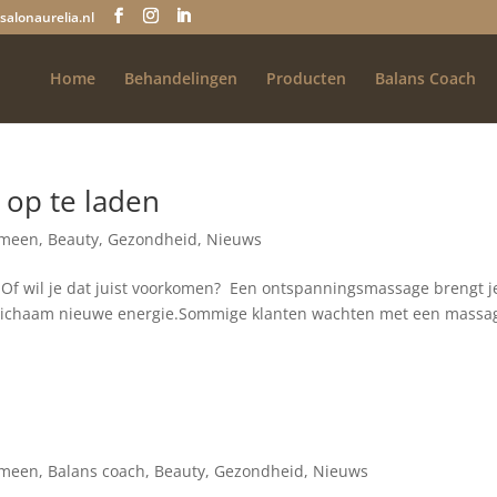
salonaurelia.nl
Home
Behandelingen
Producten
Balans Coach
 op te laden
emeen
,
Beauty
,
Gezondheid
,
Nieuws
? Of wil je dat juist voorkomen? Een ontspanningsmassage brengt j
 je lichaam nieuwe energie.Sommige klanten wachten met een massa
emeen
,
Balans coach
,
Beauty
,
Gezondheid
,
Nieuws