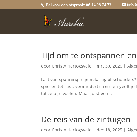
Bel voor een afspraak: 06-14 98 74 73 |
info@
Tijd om te ontspannen en
door
Christy Hartogsveld
|
mrt 30, 2026
|
Alg
Last van spanning in je nek, rug of schouders
spieren tot rust, vermindert stress en geeft
tot ze pijn voelen. Maar juist een...
De reis van de zintuigen
door
Christy Hartogsveld
|
dec 18, 2025
|
Alg