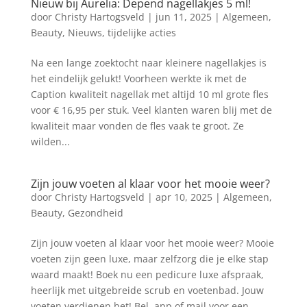
Nieuw bij Aurelia: Depend nagellakjes 5 ml!
door
Christy Hartogsveld
|
jun 11, 2025
|
Algemeen
,
Beauty
,
Nieuws
,
tijdelijke acties
Na een lange zoektocht naar kleinere nagellakjes is
het eindelijk gelukt! Voorheen werkte ik met de
Caption kwaliteit nagellak met altijd 10 ml grote fles
voor € 16,95 per stuk. Veel klanten waren blij met de
kwaliteit maar vonden de fles vaak te groot. Ze
wilden...
Zijn jouw voeten al klaar voor het mooie weer?
door
Christy Hartogsveld
|
apr 10, 2025
|
Algemeen
,
Beauty
,
Gezondheid
Zijn jouw voeten al klaar voor het mooie weer? Mooie
voeten zijn geen luxe, maar zelfzorg die je elke stap
waard maakt! Boek nu een pedicure luxe afspraak,
heerlijk met uitgebreide scrub en voetenbad. Jouw
voeten verdienen het! Bel, app of mail voor een