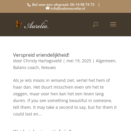
Bel voor een afspraak: 06-14 98 74 73 |
info@salonaurelia.nl
Verspreid vriendelijkheid!
door
Christy Hartogsveld
|
mei 19, 2025
|
Algemeen
,
Balans coach
,
Nieuws
Als je iets moois in iemand ziet, vertel het hem of
haar dan. Het duurt misschien even om het te
zeggen, maar voor hen kan het een leven lang
duren. If you see something beautiful in someone,
tell them. It may take a second to say, but for them it
could last en...