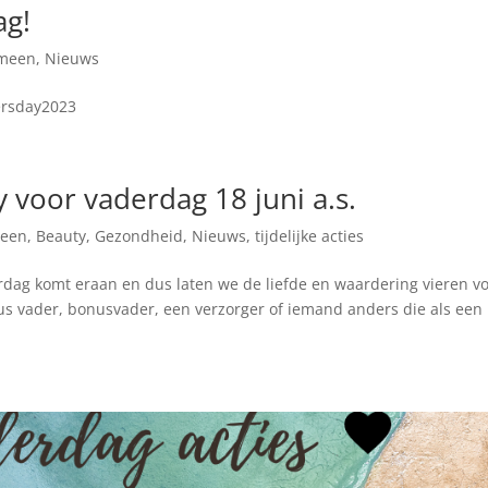
ag!
meen
,
Nieuws
ersday2023
 voor vaderdag 18 juni a.s.
meen
,
Beauty
,
Gezondheid
,
Nieuws
,
tijdelijke acties
g komt eraan en dus laten we de liefde en waardering vieren v
Dus vader, bonusvader, een verzorger of iemand anders die als een