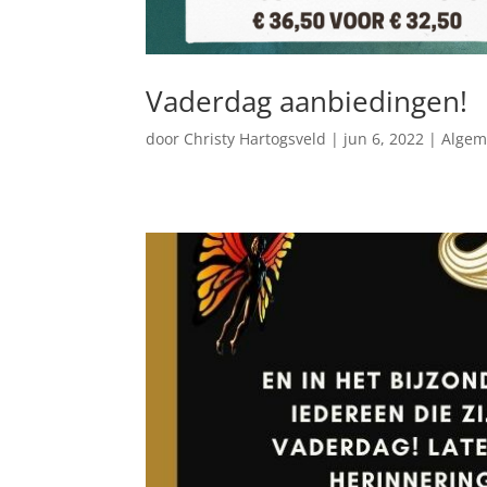
Vaderdag aanbiedingen!
door
Christy Hartogsveld
|
jun 6, 2022
|
Alge