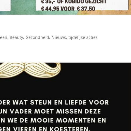
meen
,
Beauty
,
Gezondheid
,
Nieuws
,
tijdelijke acties