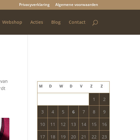
Privacyverklaring
Algemene voorwaarden
Webshop
Acties
Blog
Contact
Blog archief
augustus 2026
 van
M
D
W
D
V
Z
Z
rdt
1
2
3
4
5
6
7
8
9
10
11
12
13
14
15
16
17
18
19
20
21
22
23