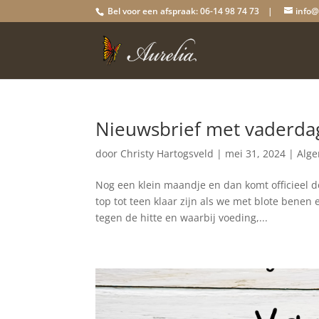
Bel voor een afspraak: 06-14 98 74 73 |
info@
Nieuwsbrief met vaderda
door
Christy Hartogsveld
|
mei 31, 2024
|
Alg
Nog een klein maandje en dan komt officieel d
top tot teen klaar zijn als we met blote bene
tegen de hitte en waarbij voeding,...