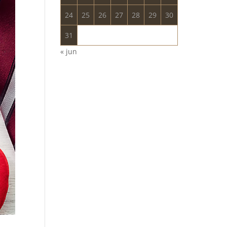
24
25
26
27
28
29
30
31
« jun