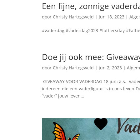
Een fijne, zonnige vaderd
door
Christy Hartogsveld
|
jun 18, 2023
|
Alge
#vaderdag #vaderdag2023 #fathersday #Fath
Doe jij ook mee: Giveaway
door
Christy Hartogsveld
|
jun 2, 2023
|
Alge
GIVEAWAY VOOR VADERDAG 18 juni a.s. Vaderda
iedereen die een vaderfiguur is in ons leven!
“vader” jouw leven...