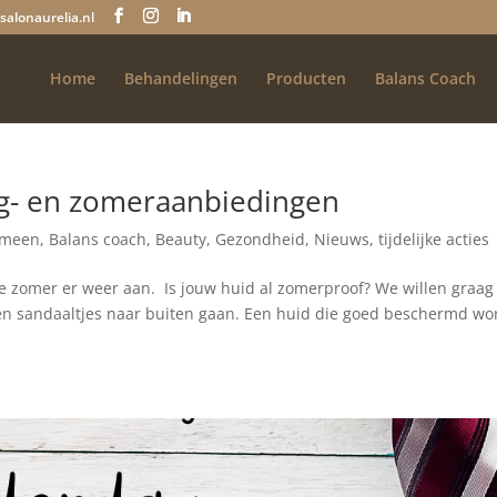
salonaurelia.nl
Home
Behandelingen
Producten
Balans Coach
g- en zomeraanbiedingen
emeen
,
Balans coach
,
Beauty
,
Gezondheid
,
Nieuws
,
tijdelijke acties
e zomer er weer aan. Is jouw huid al zomerproof? We willen graag
n en sandaaltjes naar buiten gaan. Een huid die goed beschermd wo