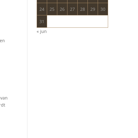
24
25
26
27
28
29
30
31
« jun
ten
 van
rdt