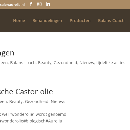
salonaurelia.nl
Home
Behandelingen
Producten
Balans Coach
ngen
meen
,
Balans coach
,
Beauty
,
Gezondheid
,
Nieuws
,
tijdelijke acties
sche Castor olie
een
,
Beauty
,
Gezondheid
,
Nieuws
ok wel “wonderolie” wordt genoemd.
o#wonderolie#biologisch#Aurelia