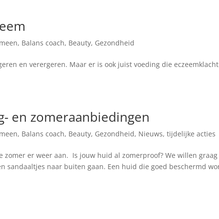
czeem
emeen
,
Balans coach
,
Beauty
,
Gezondheid
eren en verergeren. Maar er is ook juist voeding die eczeemklach
g- en zomeraanbiedingen
emeen
,
Balans coach
,
Beauty
,
Gezondheid
,
Nieuws
,
tijdelijke acties
e zomer er weer aan. Is jouw huid al zomerproof? We willen graag
n en sandaaltjes naar buiten gaan. Een huid die goed beschermd wo