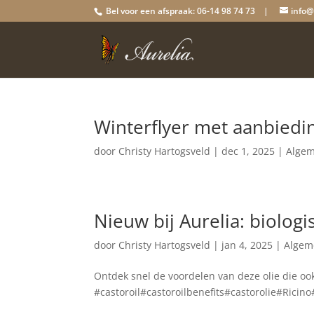
Bel voor een afspraak: 06-14 98 74 73 |
info@
Winterflyer met aanbiedi
door
Christy Hartogsveld
|
dec 1, 2025
|
Alge
Nieuw bij Aurelia: biologi
door
Christy Hartogsveld
|
jan 4, 2025
|
Algem
Ontdek snel de voordelen van deze olie die o
#castoroil#castoroilbenefits#castorolie#Ricin