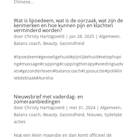
Chinese...
Wat is lipoedeem, wat is de oorzaak, wat zijn de
kenmerken en hoe kunnen pijn en klachten
verminderd worden?
door
Christy Hartogsveld
|
jan 28, 2025
|
Algemeen
,
Balans coach
,
Beauty
,
Gezondheid
#lipoedeem#gevoeligehuid#pijnlijkehuid#vetophopi
ng#massage#cupping#cuppingtherapy#voedingsadv
ies#gezonderleven#balanscoach#Liposuctie#poliklin
iekdeblaak#Aurelia
Nieuwsbrief met vaderdag- en
zomeraanbiedingen
door
Christy Hartogsveld
|
mei 31, 2024
|
Algemeen
,
Balans coach
,
Beauty
,
Gezondheid
,
Nieuws
,
tijdelijke
acties
Nog een klein maandje en dan komt officieel de