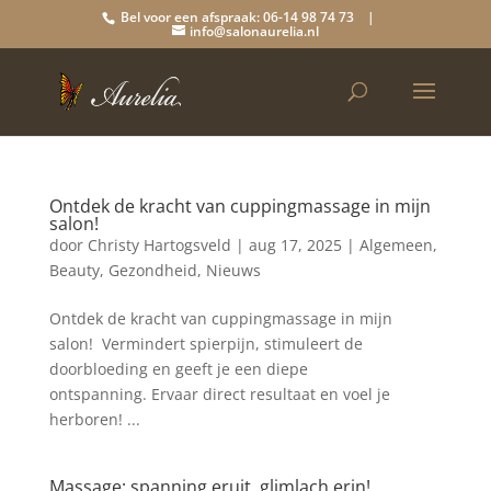
Bel voor een afspraak: 06-14 98 74 73 |
info@salonaurelia.nl
Ontdek de kracht van cuppingmassage in mijn
salon!
door
Christy Hartogsveld
|
aug 17, 2025
|
Algemeen
,
Beauty
,
Gezondheid
,
Nieuws
Ontdek de kracht van cuppingmassage in mijn
salon! Vermindert spierpijn, stimuleert de
doorbloeding en geeft je een diepe
ontspanning. Ervaar direct resultaat en voel je
herboren! ...
Massage: spanning eruit, glimlach erin!