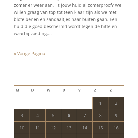
zomer er weer aan. Is jouw huid al zomerproof? We
willen graag van top tot teen klaar zijn als we met
blote benen en sandaaltjes naar buiten gaan. Een
huid die goed beschermd wordt tegen de hitte en
waarbij voeding,...
« Vorige Pagina
Blog archief
augustus 2026
M
D
W
D
V
Z
Z
1
2
3
4
5
6
7
8
9
10
11
12
13
14
15
16