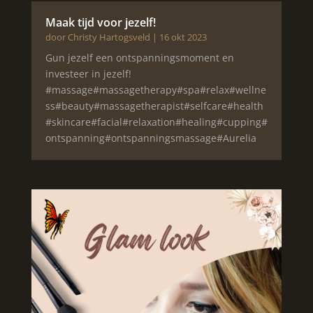
Maak tijd voor jezelf!
door
Christy Hartogsveld
|
16 okt 2023
Gun jezelf een ontspanningsmoment en
investeer in jezelf!
#massage#massagetherapy#spa#relax#wellne
ss#beauty#massagetherapist#selfcare#health
#skincare#facial#relaxation#healing#cupping#
ontspanning#ontspanningsmassage#Aurelia